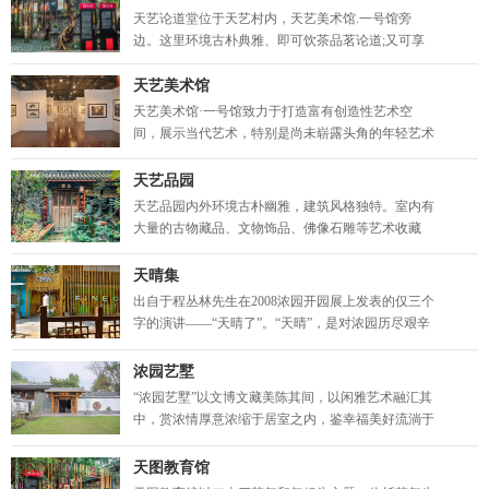
源；其次，它的创作不像传统瓷使用油溶性矿物原
天艺论道堂位于天艺村内，天艺美术馆.一号馆旁
料，一般从事
边。这里环境古朴典雅、即可饮茶品茗论道;又可享
受带着咖啡香味的午后时光，是商务洽谈、家人聚
会、朋友小聚的理想场所，来自景德镇的上乘御瓷点
天艺美术馆
缀其间，可观赏亦可收藏，给你带来艺术体验与舒适
天艺美术馆·一号馆致力于打造富有创造性艺术空
休闲的美好感受
间，展示当代艺术，特别是尚未崭露头角的年轻艺术
家的作品，同时也为国内艺术提供一个多元的互动空
间，不断关注新锐艺术的产生，真实呈现中国艺术的
天艺品园
发展方向。随着中国艺术市场的蓬勃发展，当代与传
天艺品园内外环境古朴幽雅，建筑风格独特。室内有
统艺术以更高�
大量的古物藏品、文物饰品、佛像石雕等艺术收藏
品。天艺品园建筑风格深受武侯区历史文化的影响，
正是基于浓园对原创艺术的尊重和自由开放的立足点
天晴集
上，建造的一座品茶会道、谈古论今、艺术收藏品鉴
出自于程丛林先生在2008浓园开园展上发表的仅三个
的“文化客栈
字的演讲——“天晴了”。“天晴”，是对浓园历尽艰辛
的持续发展的概括，更是对美好未来的无限憧
憬。“天晴集”是浓园创始人“不忘初心，牢记历史”的
浓园艺墅
奋斗，以此勉励浓园人心怀感恩、砥砺前行。The n
“浓园艺墅”以文博文藏美陈其间，以闲雅艺术融汇其
中，赏浓情厚意浓缩于居室之内，鉴幸福美好流淌于
心灵之间——品美学生活，享美美与共，乃独“墅”一
帜之匠心也！ “浓园艺墅”是国内首家以博物品鉴之味
天图教育馆
精心而建的民宿，是艺术家的宁静淡泊的休憩驿站，