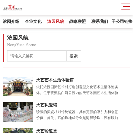
浓园介绍
企业文化
浓园风貌
战略联盟
联系我们
子公司链接
浓园风貌
NongYuan·Scene
搜索
天艺艺术生活体验馆
​依托浓园国际艺术村打造创意型文化艺术生活体验实
体。位于双流县白河公园内的天艺浓园艺术生活体验
馆，是依托浓园国际艺术村创作基地、天艺村文化公
众交流平台由成都浓园文化艺术传播有限公司倾力打
天艺贝瓷馆
造的创意型文化艺术生活体验实体，园区内开放面积
珍藏的贝瓷相对传统瓷器，具有更强的吸引力和创意
2000
价值。首先，它的质地成分全是海贝珍珠，没有以前
铅含量，其白度、亮度、薄度、韧度都高得多。海贝
是经过数亿年的海水潮汐堆积而成，属于不可再生资
天艺论道堂